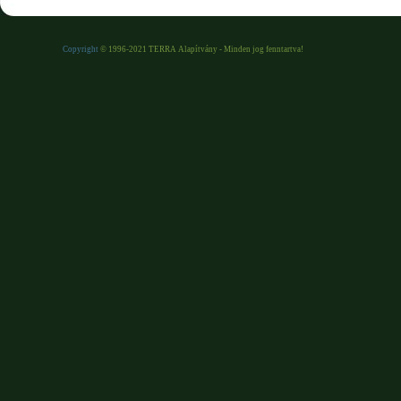
Copyright
© 1996-2021 TERRA Alapítvány - Minden jog fenntartva!