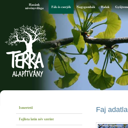
Hazánk
Fák és cserjék
Nagygombák
Halak
Gyűjtem
növényvilága
Ismertető
Faj adatl
Fajlista latin név szerint