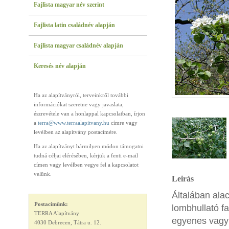
Fajlista magyar név szerint
Fajlista latin családnév alapján
Fajlista magyar családnév alapján
Keresés név alapján
Ha az alapítványról, terveinkről további
információkat szeretne vagy javaslata,
észrevétele van a honlappal kapcsolatban, írjon
a
terra@www.terraalapitvany.hu
címre vagy
levélben az alapítvány postacímére.
Ha az alapítványt bármilyen módon támogatni
tudná céljai elérésében, kérjük a fenti e-mail
címen vagy levélben vegye fel a kapcsolatot
velünk.
Leirás
Általában alac
Postacímünk:
lombhullató f
TERRA Alapítvány
egyenes vagy 
4030 Debrecen, Tátra u. 12.