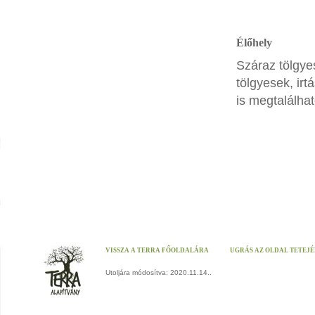
Élőhely
Száraz tölgyes
tölgyesek, ir
is megtalálhat
VISSZA A TERRA FŐOLDALÁRA
UGRÁS AZ OLDAL TETEJ
Utoljára módosítva: 2020.11.14..