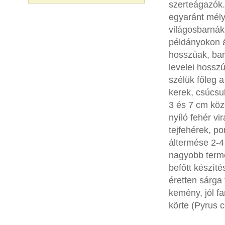
szerteágazók.
egyaránt mély
világosbarnák
példányokon á
hosszúak, bar
levelei hossz
szélük főleg 
kerek, csúcsu
3 és 7 cm köz
nyíló fehér vi
tejfehérek, po
áltermése 2-4
nagyobb termé
befőtt készít
éretten sárga
kemény, jól fa
körte (Pyrus 