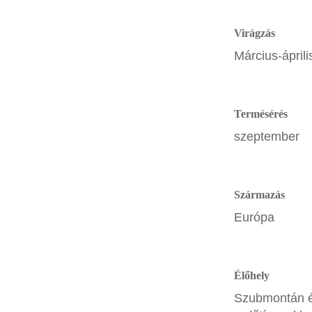
Virágzás
Március-áprili
Termésérés
szeptember
Származás
Európa
Élőhely
Szubmontán 