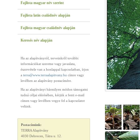
Fajlista magyar név szerint
Fajlista latin családnév alapján
Fajlista magyar családnév alapján
Keresés név alapján
Ha az alapítványról, terveinkről további
információkat szeretne vagy javaslata,
észrevétele van a honlappal kapcsolatban, írjon
a
terra@www.terraalapitvany.hu
címre vagy
levélben az alapítvány postacímére.
Ha az alapítványt bármilyen módon támogatni
tudná céljai elérésében, kérjük a fenti e-mail
címen vagy levélben vegye fel a kapcsolatot
velünk.
Postacímünk:
TERRA Alapítvány
4030 Debrecen, Tátra u. 12.