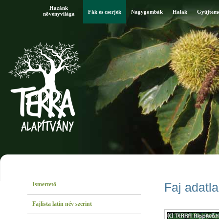
Hazánk
Fák és cserjék
Nagygombák
Halak
Gyűjtem
növényvilága
Ismertető
Faj adatl
Fajlista latin név szerint