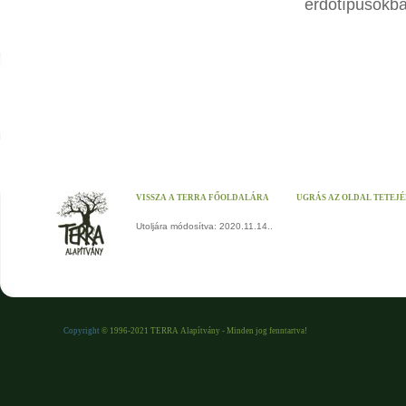
erdőtípusokba
VISSZA A TERRA FŐOLDALÁRA
UGRÁS AZ OLDAL TETEJ
Utoljára módosítva: 2020.11.14..
Copyright
© 1996-2021 TERRA Alapítvány - Minden jog fenntartva!