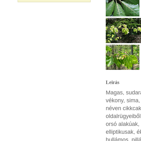
Leirás
Magas, sudara
vékony, sima,
néven cikkcak
oldalrügyeibő
orsó alakúak,
elliptikusak, 
hullámos, pill