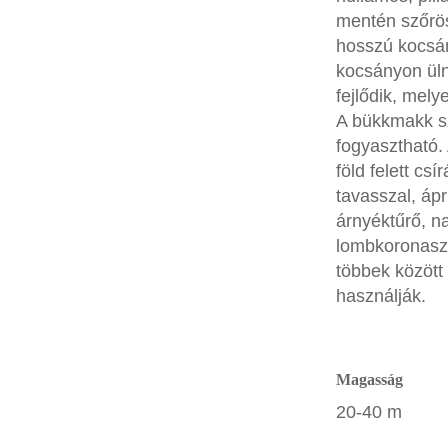
mentén szőrös
hosszú kocsán
kocsányon üln
fejlődik, mely
A bükkmakk sz
fogyasztható.
föld felett cs
tavasszal, ápr
árnyéktűrő, na
lombkoronaszin
többek között
használják.
Magasság
20-40 m