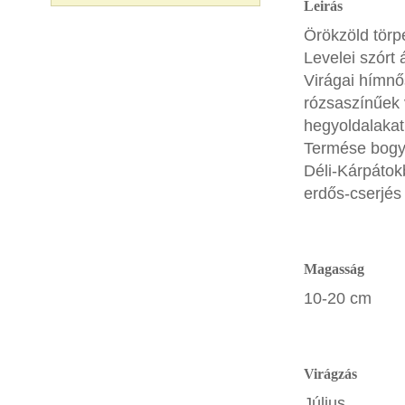
Leirás
Örökzöld törpe
Levelei szórt 
Virágai hímnős
rózsaszínűek 
hegyoldalakat
Termése bogy
Déli-Kárpátokb
erdős-cserjés 
Magasság
10-20 cm
Virágzás
Július