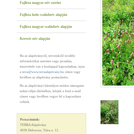
Fajlista magyar név szerint
Fajlista latin családnév alapján
Fajlista magyar családnév alapján
Keresés név alapján
Ha az alapítványról, terveinkről további
információkat szeretne vagy javaslata,
észrevétele van a honlappal kapcsolatban, írjon
a
terra@www.terraalapitvany.hu
címre vagy
levélben az alapítvány postacímére.
Ha az alapítványt bármilyen módon támogatni
tudná céljai elérésében, kérjük a fenti e-mail
címen vagy levélben vegye fel a kapcsolatot
velünk.
Postacímünk:
TERRA Alapítvány
4030 Debrecen, Tátra u. 12.