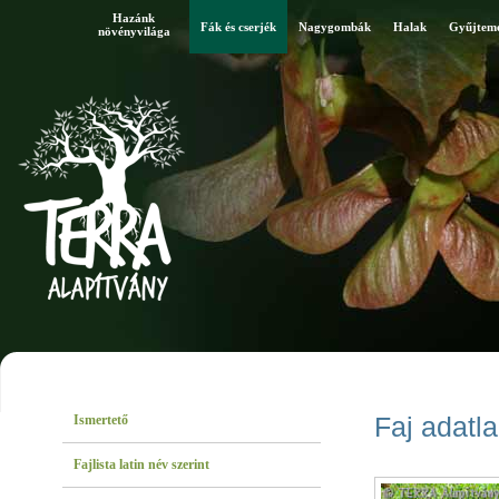
Hazánk
Fák és cserjék
Nagygombák
Halak
Gyűjtem
növényvilága
Ismertető
Faj adatl
Fajlista latin név szerint