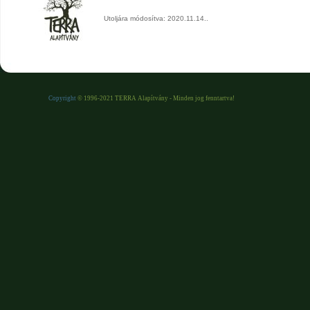
Utoljára módosítva: 2020.11.14..
Copyright
© 1996-2021 TERRA Alapítvány - Minden jog fenntartva!