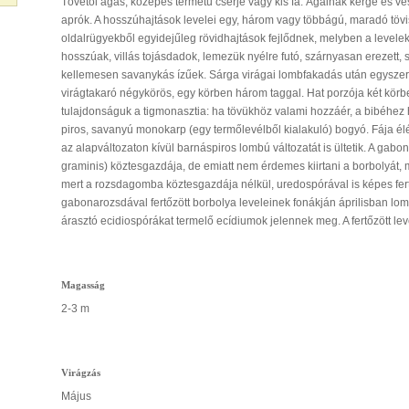
Tövétől ágas, közepes termetű cserje vagy kis fa. Ágainak kérge és ve
aprók. A hosszúhajtások levelei egy, három vagy többágú, maradó tövi
oldalrügyekből egyidejűleg rövidhajtások fejlődnek, melyben a levelek
hosszúak, villás tojásdadok, lemezük nyélre futó, szárnyasan erezett, 
kellemesen savanykás ízűek. Sárga virágai lombfakadás után egyszerű
virágtakaró négykörös, egy körben három taggal. Hat porzója két körbe
tulajdonságuk a tigmonasztia: ha tövükhöz valami hozzáér, a bibéhez
piros, savanyú monokarp (egy termőlevélből kialakuló) bogyó. Fája élé
az alapváltozaton kívül barnáspiros lombú változatát is ültetik. A gabo
graminis) köztesgazdája, de emiatt nem érdemes kiirtani a borbolyát, 
mert a rozsdagomba köztesgazdája nélkül, uredospórával is képes fer
gabonarozsdával fertőzött borbolya leveleinek fonákján áprilisban lom
árasztó ecidiospórákat termelő ecídiumok jelennek meg. A fertőzött le
Magasság
2-3 m
Virágzás
Május