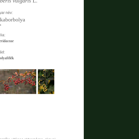
beris vulgaris
L.
ar név:
kaborbolya
a
lia:
eridaceae
ád:
olyafélék