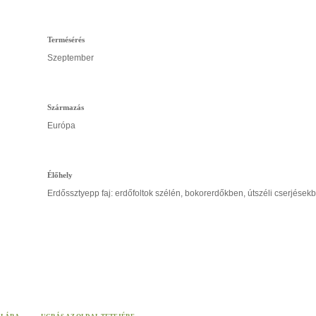
Termésérés
Szeptember
Származás
Európa
Élőhely
Erdőssztyepp faj: erdőfoltok szélén, bokorerdőkben, útszéli cserjésekb