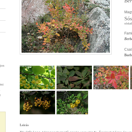
Ber
Magy
Sós
sóskaf
Fami
Berb
Csal
Borb
rjon
tni
l
t
Leirás