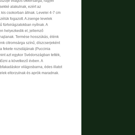
sszője világos okkersárga, rügyei
sekké alakulnak, ezért az
 kis csokorban állnak. Levelei 4-7 cm
szélük fogazott. A zsenge levelek
 fürtvirágzatokban nyílnak. A
n helyezkedik el, jellemző
 hajlanak. Termése hosszúkás, élénk
nk citromsárga színű, díszcserjeként
na fekete rozsdájának (Puccinia
mint azt egykor Svédországban tették,
tőzni a következő évben. A
bfakadáskor világosbarna, édes illatot
velek eltorzulnak és aprók maradnak.