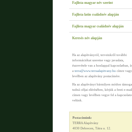
Fajlista magyar név szerint
Fajlista latin családnév alapján
Fajlista magyar családnév alapján
Keresés név alapján
Ha az alapítványról, terveinkről további
információkat szeretne vagy javaslata,
észrevétele van a honlappal kapcsolatban, í
a
terra@www.terraalapitvany.hu
címre vagy
levélben az alapítvány postacímére.
Ha az alapítványt bármilyen módon támoga
tudná céljai elérésében, kérjük a fenti e-mai
címen vagy levélben vegye fel a kapcsolato
velünk.
Postacímünk:
TERRA Alapítvány
4030 Debrecen, Tátra u. 12.