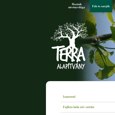
Hazánk
Fák és cserjék
növényvilága
Ismertető
Fajlista latin név szerint