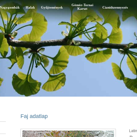
Gömör-Tornai
Nagygombák
Halak
Gyűjtemények
Cianidszennyezés
Karszt
Faj adatlap
Latin