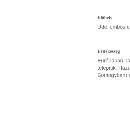
Élőhely
Üde lombos er
Érdekesség
Európában par
telepítik. Ha
Somogyban) a