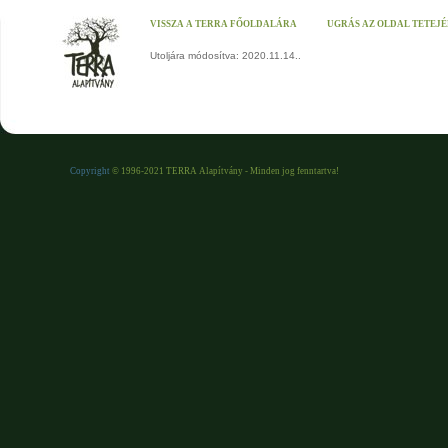
VISSZA A TERRA FŐOLDALÁRA
UGRÁS AZ OLDAL TETEJ
Utoljára módosítva: 2020.11.14..
Copyright
© 1996-2021 TERRA Alapítvány - Minden jog fenntartva!