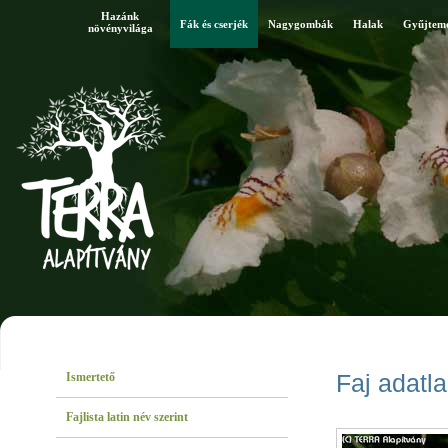
Hazánk
Fák és cserjék
Nagygombák
Halak
Gyűjtem
növényvilága
Ismertető
Faj adatl
Fajlista latin név szerint