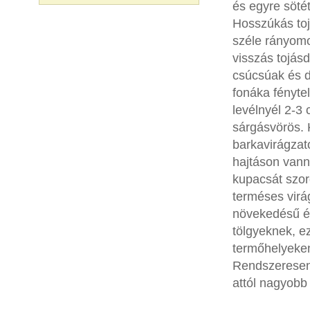
és egyre söté
Hosszúkás toj
széle rányomo
visszás tojásd
csúcsúak és d
fonáka fényte
levélnyél 2-3
sárgásvörös. 
barkavirágzat
hajtáson van
kupacsát szoro
terméses virá
növekedésű és
tölgyeknek, e
termőhelyeken
Rendszeresen
attól nagyobb