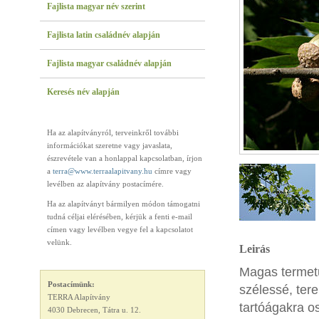
Fajlista magyar név szerint
Fajlista latin családnév alapján
Fajlista magyar családnév alapján
Keresés név alapján
Ha az alapítványról, terveinkről további
információkat szeretne vagy javaslata,
észrevétele van a honlappal kapcsolatban, írjon
a
terra@www.terraalapitvany.hu
címre vagy
levélben az alapítvány postacímére.
Ha az alapítványt bármilyen módon támogatni
tudná céljai elérésében, kérjük a fenti e-mail
címen vagy levélben vegye fel a kapcsolatot
velünk.
Leirás
Magas termetű
Postacímünk:
szélessé, ter
TERRA Alapítvány
tartóágakra o
4030 Debrecen, Tátra u. 12.