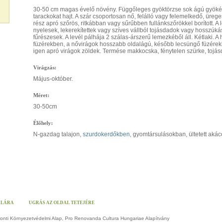
30-50 cm magas évelő növény. Függőleges gyöktörzse sok ágú gyökérb
tarackokat hajt. A szár csoportosan nő, felálló vagy felemelkedő, üreges
rész apró szőrös, ritkábban vagy sűrűbben fullánkszőrökkel borított. A 
nyelesek, lekerekítettek vagy szíves vállból tojásdadok vagy hosszúk
fűrészesek. A levél pálhája 2 szálas-árszerű lemezkéből áll. Kétlaki. A 
füzérekben, a nővirágok hosszabb oldalágú, később lecsüngő füzérek
igen apró virágok zöldek. Termése makkocska, fénytelen szürke, tojás
Virágzás:
Május-október.
Méret:
30-50cm
Élőhely:
N-gazdag talajon,
szurdokerdőkben
, gyomtársulásokban, ültetett aká
ALÁRA
UGRÁS AZ OLDAL TETEJÉRE
ponti Környezetvédelmi Alap, Pro Renovanda Cultura Hungariae Alapítvány