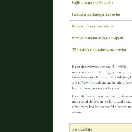
Fajlista magyar név szerint
Rendszertani kategóriák szerint
Keresés növény neve alapján
Keresés alaktani bélyegek alapján
Társulások tudományos név szerint
Ha az alapítványról, terveinkről további
információkat szeretne vagy javaslata,
észrevétele van a honlappal kapcsolatban, í
a
terra@www.terraalapitvany.hu
címre vagy
levélben az alapítvány postacímére.
Ha az alapítványt bármilyen módon támoga
tudná céljai elérésében, kérjük a fenti e-mai
címen vagy levélben vegye fel a kapcsolato
velünk.
Postacímünk: