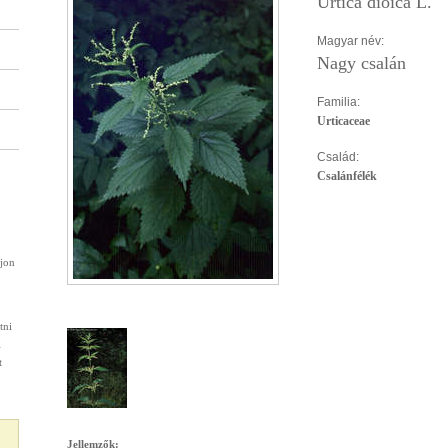
Urtica dioica L.
Magyar név:
Nagy csalán
Familia:
Urticaceae
Család:
Csalánfélék
rjon
tni
l
t
Jellemzők: