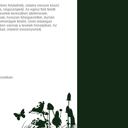
en folytatódik, oldalra messze kúszó
, négyszögletű. Az egész föld feletti
levelek keresztben átellenesek,
ásak, hosszan kihegyezettek, durván
hímvirágok felálló, rövid oldalágas
ben vannak a levelek hónaljában. Az
dad, oldalról összenyomott.
cosokban.