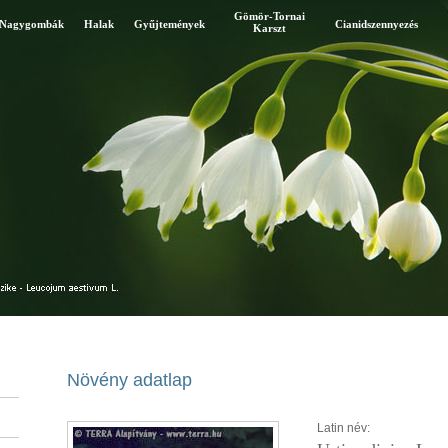
Gömör-Tornai
Nagygombák
Halak
Gyűjtemények
Cianidszennyezés
Karszt
Növény adatlap
Latin név: