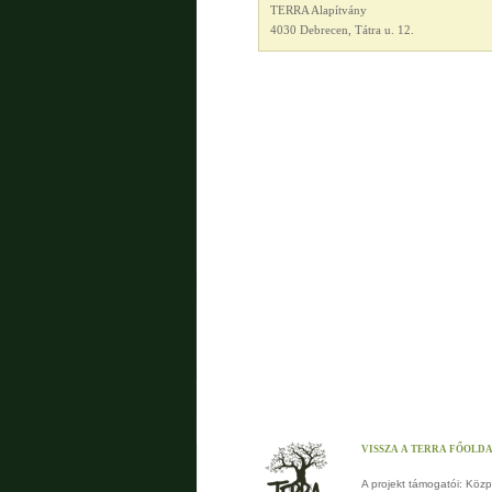
TERRA Alapítvány
4030 Debrecen, Tátra u. 12.
VISSZA A TERRA FŐOLD
A projekt támogatói: Köz