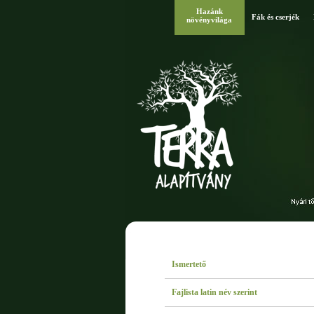
Hazánk
Fák és cserjék
növényvilága
Ismertető
Fajlista latin név szerint