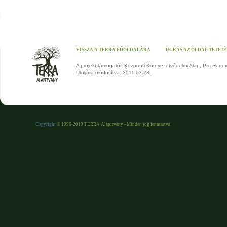
VISSZA A TERRA FŐOLDALÁRA
UGRÁS AZ OLDAL TETEJ
A projekt támogatói: Központi Környezetvédelmi Alap, Pro Reno
Utoljára módosítva: 2011.03.28.
Copyright
© 1996-2019 TERRA Alapítvány - Minden jog fenntartva!