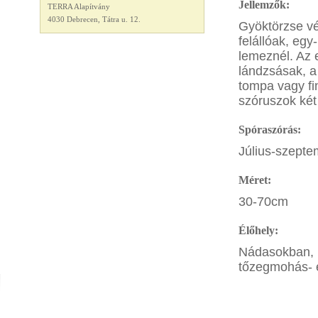
Jellemzők:
TERRA Alapítvány
4030 Debrecen, Tátra u. 12.
Gyöktörzse vé
felállóak, egy
lemeznél. Az 
lándzsásak, a
tompa vagy fi
szóruszok két
Spóraszórás:
Július-szepte
Méret:
30-70cm
Élőhely:
Nádasokban, 
tőzegmohás- 