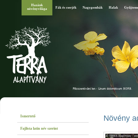
Hazánk
Fák és cserjék
Nagygombák
Halak
Gyűjtem
növényvilága
Ismertető
Növény a
Fajlista latin név szerint