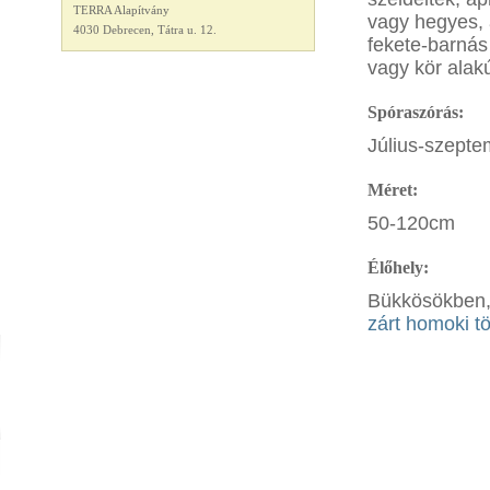
TERRA Alapítvány
vagy hegyes, 
4030 Debrecen, Tátra u. 12.
fekete-barnás
vagy kör alak
Spóraszórás:
Július-szepte
Méret:
50-120cm
Élőhely:
Bükkösökben, 
zárt homoki t