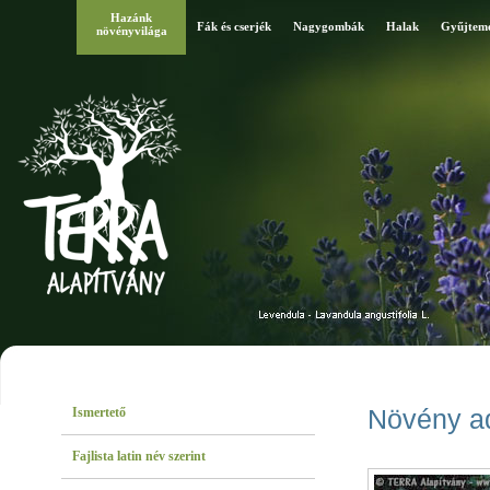
Hazánk
Fák és cserjék
Nagygombák
Halak
Gyűjtem
növényvilága
Ismertető
Növény a
Fajlista latin név szerint