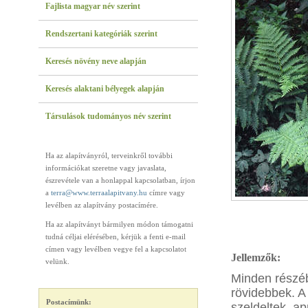
Fajlista magyar név szerint
Rendszertani kategóriák szerint
Keresés növény neve alapján
Keresés alaktani bélyegek alapján
Társulások tudományos név szerint
Ha az alapítványról, terveinkről további
információkat szeretne vagy javaslata,
észrevétele van a honlappal kapcsolatban, írjon
a
terra@www.terraalapitvany.hu
címre vagy
levélben az alapítvány postacímére.
Ha az alapítványt bármilyen módon támogatni
tudná céljai elérésében, kérjük a fenti e-mail
címen vagy levélben vegye fel a kapcsolatot
Jellemzők:
velünk.
Minden részé
rövidebbek. A
Postacímünk:
szeldeltek, a