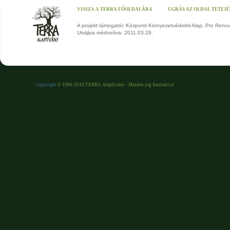
VISSZA A TERRA FŐOLDALÁRA
UGRÁS AZ OLDAL TETEJ
A projekt támogatói: Központi Környezetvédelmi Alap, Pro Reno
Utoljára módosítva: 2011.03.28.
Copyright
© 1996-2019 TERRA Alapítvány - Minden jog fenntartva!