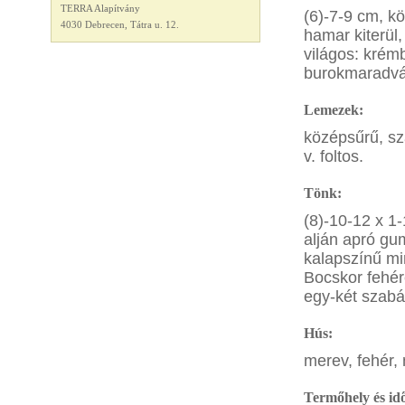
TERRA Alapítvány
(6)-7-9 cm, k
4030 Debrecen, Tátra u. 12.
hamar kiterül,
világos: krém
burokmaradván
Lemezek:
középsűrű, sz
v. foltos.
Tönk:
(8)-10-12 x 1-
alján apró gu
kalapszínű min
Bocskor fehér
egy-két szabál
Hús:
merev, fehér,
Termőhely és id