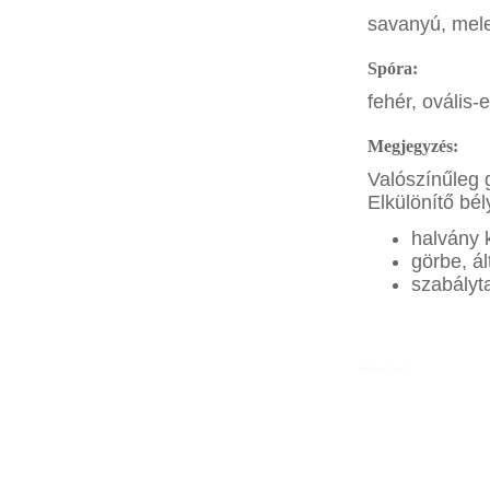
savanyú, mele
Spóra:
fehér, ovális-e
Megjegyzés:
Valószínűleg 
Elkülönítő bél
halvány 
görbe, á
szabályt