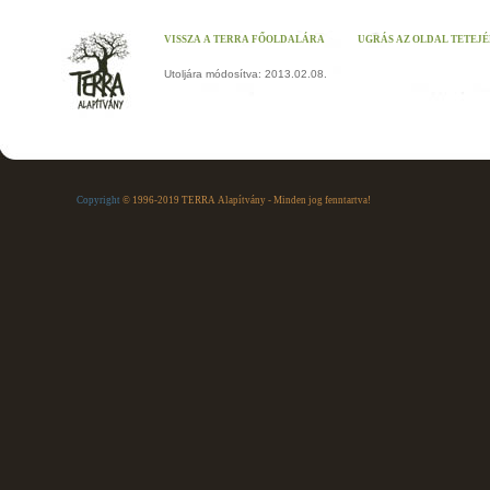
VISSZA A TERRA FŐOLDALÁRA
UGRÁS AZ OLDAL TETEJ
Utoljára módosítva: 2013.02.08.
Copyright
© 1996-2019 TERRA Alapítvány - Minden jog fenntartva!