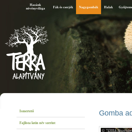
Hazánk
Fák és cserjék
Nagygombák
Halak
Gyűjtem
növényvilága
Ismertető
Gomba ad
Fajlista latin név szerint