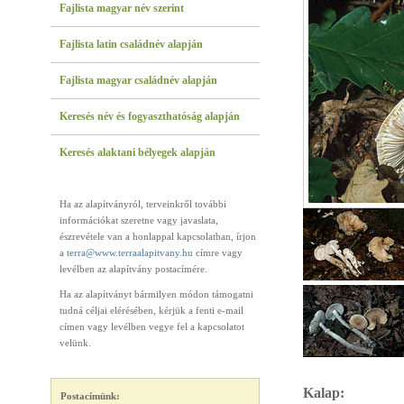
Fajlista magyar név szerint
Fajlista latin családnév alapján
Fajlista magyar családnév alapján
Keresés név és fogyaszthatóság alapján
Keresés alaktani bélyegek alapján
Ha az alapítványról, terveinkről további
információkat szeretne vagy javaslata,
észrevétele van a honlappal kapcsolatban, írjon
a
terra@www.terraalapitvany.hu
címre vagy
levélben az alapítvány postacímére.
Ha az alapítványt bármilyen módon támogatni
tudná céljai elérésében, kérjük a fenti e-mail
címen vagy levélben vegye fel a kapcsolatot
velünk.
Kalap:
Postacímünk: